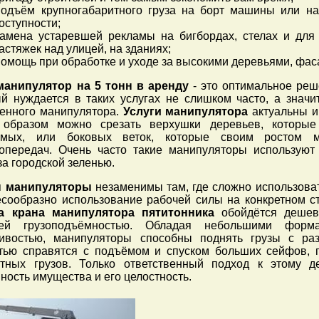
одъём крупногабаритного груза на борт машины или на
оступности;
амена устаревшей рекламы на бигбордах, стелах и дл
астяжек над улицей, на зданиях;
омощь при обработке и уходе за высокими деревьями, фас
манипулятор на 5 тонн в аренду
- это оптимальное реш
й нуждается в таких услугах не слишком часто, а значит
венного манипулятора.
Услуги манипулятора
актуальны и 
 образом можно срезать верхушки деревьев, которые
омых, или боковых веток, которые своим ростом м
ропередач. Очень часто такие манипуляторы используют
за городской зеленью.
 манипуляторы
незаменимы там, где сложно использова
сообразно использование рабочей силы на конкретном ст
а крана манипулятора пятитонника
обойдётся дешев
ей грузоподъёмностью. Обладая небольшими форм
чивостью, манипуляторы способны поднять грузы с раз
стью справятся с подъёмом и спуском больших сейфов, 
итных грузов. Только ответственный подход к этому д
ность имущества и его целостность.