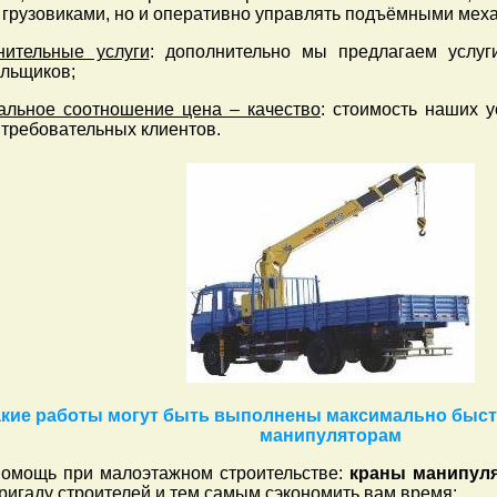
 грузовиками, но и оперативно управлять подъёмными мех
нительные услуги
: дополнительно мы предлагаем услуг
альщиков;
альное соотношение цена – качество
: стоимость наших у
требовательных клиентов.
акие работы могут быть выполнены максимально быст
манипуляторам
омощь при малоэтажном строительстве:
краны манипул
ригаду строителей и тем самым сэкономить вам время;