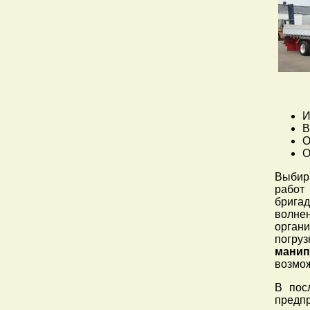
И
В
О
О
Выбира
работ
брига
волне
орган
погру
мани
возмож
В пос
предпр