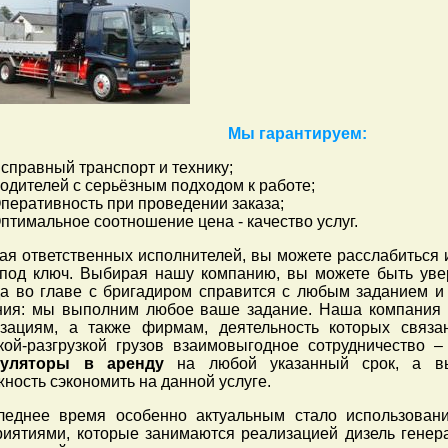
Мы гарантируем:
справный транспорт и технику;
одителей с серьёзным подходом к работе;
перативность при проведении заказа;
птимальное соотношение цена - качество услуг.
я ответственных исполнителей, вы можете расслабиться 
 под ключ. Выбирая нашу компанию, вы можете быть уве
да во главе с бригадиром справится с любым заданием и
ния: мы выполним любое ваше задание. Наша компания 
изациям, а также фирмам, деятельность которых связа
зкой-разгрузкой грузов взаимовыгодное сотрудничество
пуляторы в аренду
на любой указанный срок, а вы
ность сэкономить на данной услуге.
леднее время особенно актуальным стало использован
иятиями, которые занимаются реализацией дизель генера