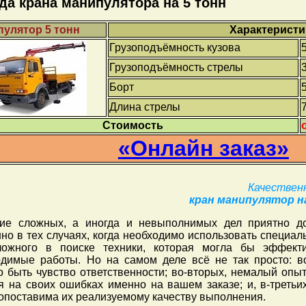
да крана манипулятора на 5 тонн
улятор 5 тонн
Характеристи
Грузоподъёмность кузова
Грузоподъёмность стрелы
Борт
Длина стрелы
Стоимость
«Онлайн заказ»
Качественн
кран манипулятор н
ие сложных, а иногда и невыполнимых дел приятно до
но в тех случаях, когда необходимо использовать специаль
ложного в поиске техники, которая могла бы эффект
одимые работы. Но на самом деле всё не так просто: в
 быть чувство ответственности; во-вторых, немалый опыт
я на своих ошибках именно на вашем заказе; и, в-третьи
опоставима их реализуемому качеству выполнения.