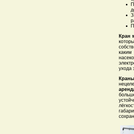
П
д
З
р
П
Кран 
которы
собст
каким
насек
элект
ухода 
Краны
нецеле
аренд
больш
устой
лёгко
габар
сохран