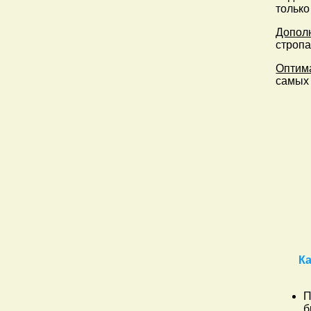
только
Допол
строп
Оптим
самых 
К
П
б