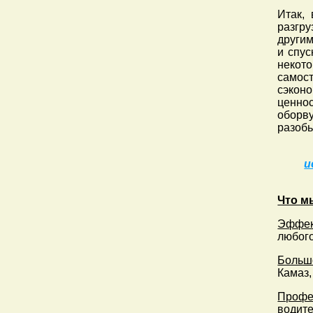
Итак,
разгр
други
и спус
некот
самос
сэкон
ценно
оборву
разобь
и
Что м
Эффек
любого
Больш
Камаз,
Профе
водите