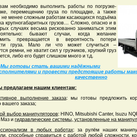
 вам необходимо выполнить работы по погрузке-
узке, перемещению груза по площадке, а также
м не менее сложным работам касающихся подъёма
ка крупногабаритных грузов… Сложно, опасно и в
орых случаях весьма рискованно заниматься этим
тоятельно: бывают случаи, когда желание
омить превращается в вероятность потери
сти груза. Мало ли что может случиться –
тся ремни, не хватит сил у грузчиков, хрупкий груз
ется, либо его будет слишком много и т.д.
Мы готовы стать вашими надёжными
сполнителями и провести предстоящие работы мак
качественно
ы предлагаем нашим клиентам:
тивное выполнение заказа
: мы готовы предложить ко
 вашего заказа;
ой выбор манипуляторов
: HINO, Mitsubishi Canter, Isuzu 
 Маз и
гидравлические системы, установленные на манипу
ссионализм в любых работах
: за рулём наших манипу
ли, способные справиться с работой любой сложности, ко