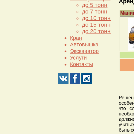
Арен
до 5 тонн
до 7 тонн
Манип
до 10 тонн
до 15 тонн
до 20 тонн
Кран
Автовышка
Экскаватор
Услуги
Контакты
Решен
особен
что с
необх
должно
учитьс
быть с