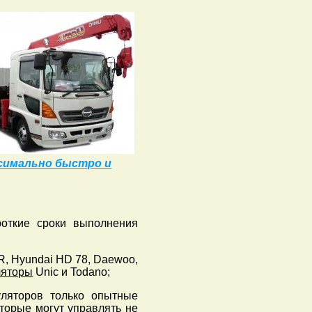
симально быстро и
роткие сроки выполнения
NQR, Hyundai HD 78, Daewoo,
ляторы
Unic и Todano;
ляторов только опытные
торые могут управлять не