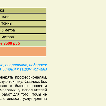
ки
5 тонн
3 тонны
5,5 метра
7 метров
от 3500 руб
о, оперативно, недорого:
а 5 тонн
к вашим услугам
верять профессионалам,
ную технику. Казалось бы,
ивно и быстро провести
о-первых, у исполнителей
 работ для того, чтобы не
х, стоимость услуг должна