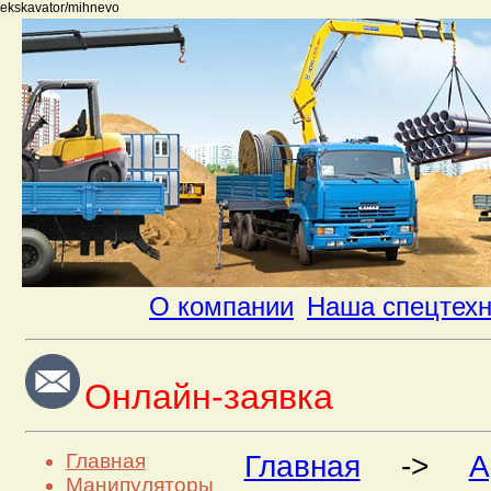
ekskavator/mihnevo
О компании
Наша спецтех
Онлайн-заявка
Главная
Главная
->
А
Манипуляторы