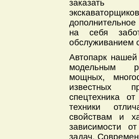
заказать у
экскаваторщ
дополнительное
на себя забо
обслуживанием с
Автопарк нашей
модельным ря
мощных, много
известных п
спецтехника о
техники отли
свойствам и х
зависимости от
задач. Современ