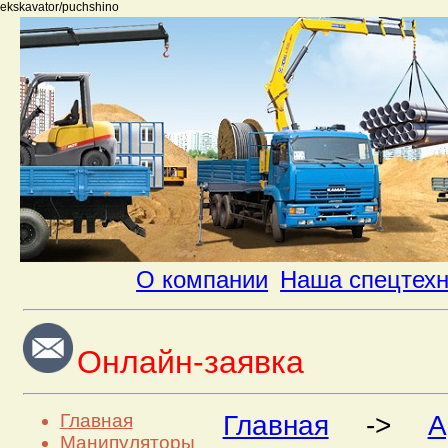
ekskavator/puchshino
О компании
Наша спецтех
Онлайн-заявка
Главная
Главная
->
А
Манипуляторы