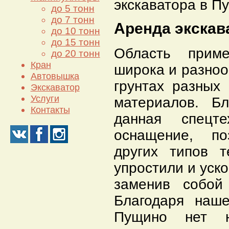
экскаватора в П
до 5 тонн
до 7 тонн
Аренда экскав
до 10 тонн
до 15 тонн
Область приме
до 20 тонн
Кран
широка и разноо
Автовышка
грунтах разных
Экскаватор
Услуги
материалов. Б
Контакты
данная спецте
оснащение, п
других типов т
упростили и уск
заменив собой
Благодаря наше
Пущино нет н