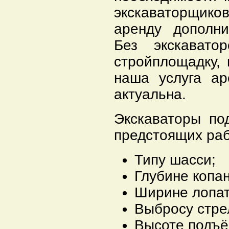
экскаваторщик
аренду дополни
Без экскавато
стройплощадку,
наша услуга ар
актуальна.
Экскаваторы по
предстоящих раб
Типу шасси;
Глубине копан
Ширине лопат
Выбросу стре
Высоте подъё