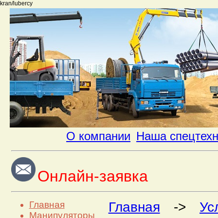
kran/lubercy
О компании
Наша спецтех
Онлайн-заявка
Главная
Главная
->
Ус
Манипуляторы