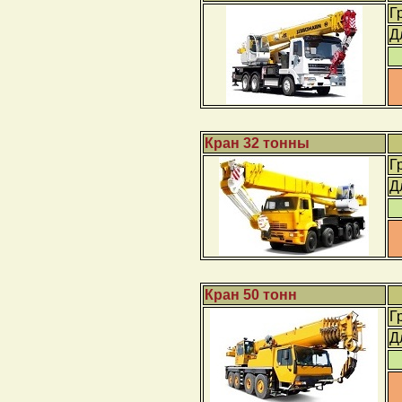
Г
Д
Кран 32 тонны
Г
Д
Кран 50 тонн
Г
Д