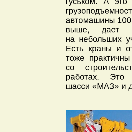
гуськом. А это
грузоподъемно
автомашины 1000
выше, дает х
на небольших уч
Есть краны и о
тоже практичны
со строительс
работах. Это
шасси «МАЗ» и д