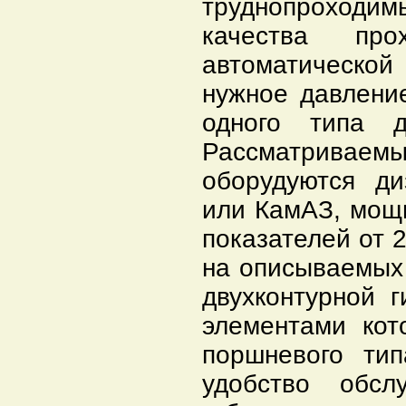
труднопроходим
качества пр
автоматическо
нужное давлени
одного типа д
Рассматрива
оборудуются д
или КамАЗ, мощн
показателей от 2
на описываемых
двухконтурной 
элементами кот
поршневого ти
удобство обсл