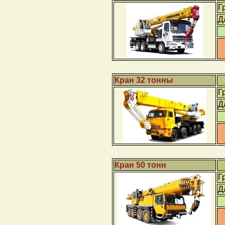
Г
Д
Кран 32 тонны
Г
Д
Кран 50 тонн
Г
Д