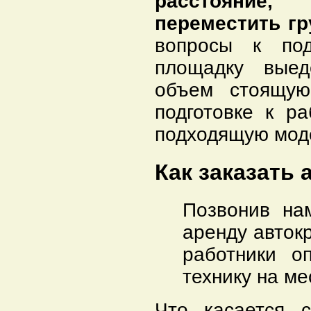
расстояние
переместить гр
вопросы к под
площадку выед
объем стоящую
подготовке к р
подходящую моде
Как заказать
Позвонив на
аренду авток
работники о
технику на ме
Что касается 