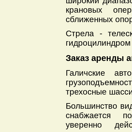
широкий диапаз
крановых опе
сближенных опор
Стрела - телес
гидроцилиндром 
Заказ аренды 
Галичские авт
грузоподъемн
трехосные шасс
Большинство ви
снабжается п
уверенно дей