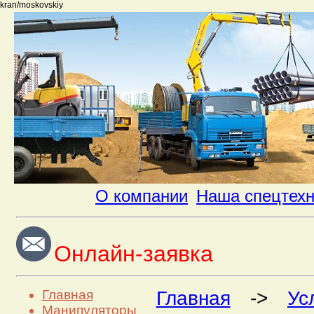
kran/moskovskiy
О компании
Наша спецтех
Онлайн-заявка
Главная
Главная
->
Ус
Манипуляторы