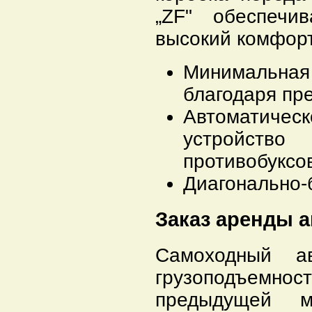
„ZF" обеспечи
высокий комфорт
Минимальна
благодаря пр
Автоматич
устройс
противобуксо
Диагонально-
Заказ аренды а
Самоходный а
грузоподъемн
предыдущей 